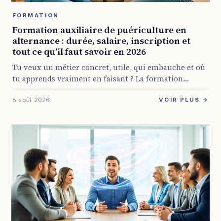
FORMATION
Formation auxiliaire de puériculture en
alternance : durée, salaire, inscription et
tout ce qu’il faut savoir en 2026
Tu veux un métier concret, utile, qui embauche et où
tu apprends vraiment en faisant ? La formation
auxiliaire de puériculture en alternance coche
5 août 2026
beaucoup de cases pour pas mal ...
VOIR PLUS →