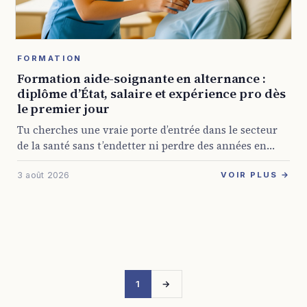
FORMATION
Formation aide-soignante en alternance :
diplôme d’État, salaire et expérience pro dès
le premier jour
Tu cherches une vraie porte d’entrée dans le secteur
de la santé sans t’endetter ni perdre des années en
cours théoriques ? La formation aide-soignante en
3 août 2026
alternance répond à ça ...
VOIR PLUS →
1
→