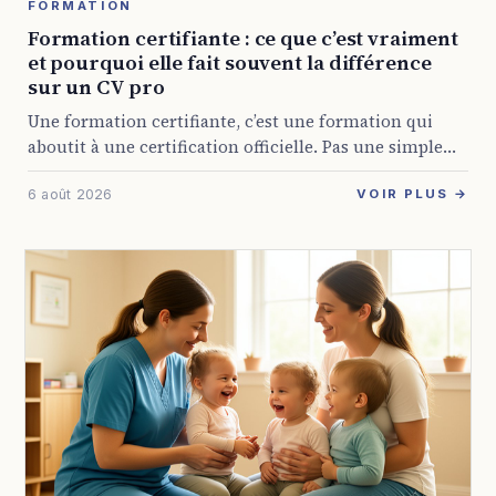
FORMATION
Formation certifiante : ce que c’est vraiment
et pourquoi elle fait souvent la différence
sur un CV pro
Une formation certifiante, c’est une formation qui
aboutit à une certification officielle. Pas une simple
attestation de présence, mais un titre reconnu par
6 août 2026
l’État ou par les branches professionnelles, et ...
VOIR PLUS →