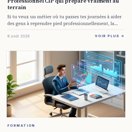
Professionnel CIP qui prépare vraiment au
terrain
Si tu veux un métier où tu passes tes journées à aider
des gens à reprendre pied professionnellement, la
formation conseiller en insertion professionnelle
8 août 2026
GRETA est une piste sérieuse. Elle ...
VOIR PLUS →
FORMATION