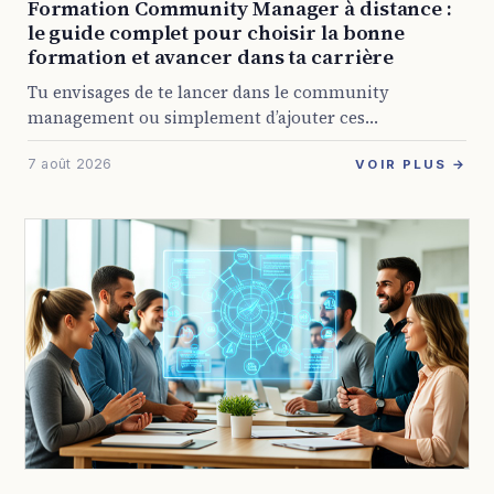
Formation Community Manager à distance :
le guide complet pour choisir la bonne
formation et avancer dans ta carrière
Tu envisages de te lancer dans le community
management ou simplement d’ajouter ces
compétences à ton profil ? Avec la présence digitale
7 août 2026
devenue obligatoire pour presque toutes les
VOIR PLUS →
entreprises, les ...