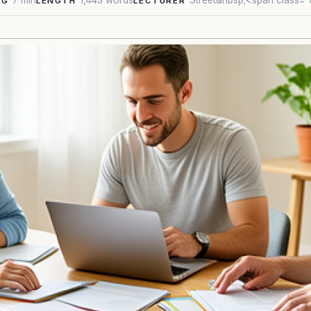
7 min
1,443 words
Street&nbsp;<span class=
NG
LENGTH
LECTURER