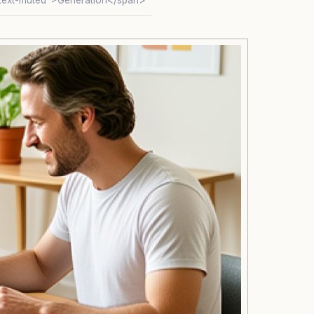
"text-muted">Generation</span>