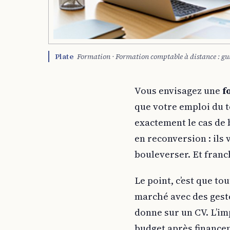
Plate
Formation · Formation comptable à distance : guid
Vous envisagez une
f
que votre emploi du t
exactement le cas de 
en reconversion : ils
bouleverser. Et fran
Le point, c’est que to
marché avec des geste
donne sur un CV. L’imp
budget après financem