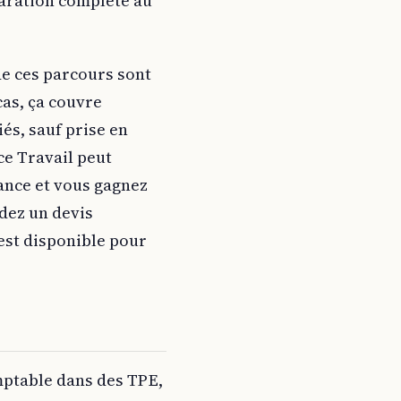
paration complète au
de ces parcours sont
cas, ça couvre
iés, sauf prise en
ce Travail peut
nance et vous gagnez
ndez un devis
est disponible pour
mptable dans des TPE,