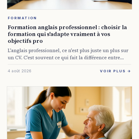
FORMATION
Formation anglais professionnel : choisir la
formation qui s'adapte vraiment à vos
objectifs pro
L'anglais professionnel, ce n'est plus juste un plus sur
un CV. C'est souvent ce qui fait la différence entre
rester bloqué dans son poste et décrocher une mission
4 août 2026
internationale, animer ...
VOIR PLUS →