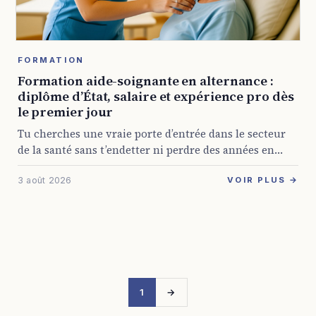
FORMATION
Formation aide-soignante en alternance :
diplôme d’État, salaire et expérience pro dès
le premier jour
Tu cherches une vraie porte d’entrée dans le secteur
de la santé sans t’endetter ni perdre des années en
cours théoriques ? La formation aide-soignante en
3 août 2026
alternance répond à ça ...
VOIR PLUS →
1
→