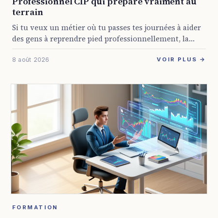
Professionnel CIP qui prépare vraiment au
terrain
Si tu veux un métier où tu passes tes journées à aider
des gens à reprendre pied professionnellement, la
formation conseiller en insertion professionnelle
8 août 2026
GRETA est une piste sérieuse. Elle ...
VOIR PLUS →
FORMATION