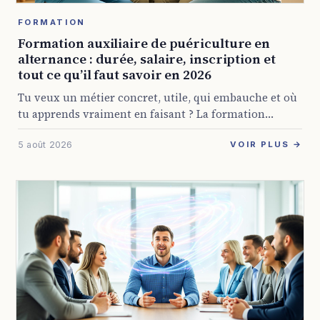
FORMATION
Formation auxiliaire de puériculture en
alternance : durée, salaire, inscription et
tout ce qu’il faut savoir en 2026
Tu veux un métier concret, utile, qui embauche et où
tu apprends vraiment en faisant ? La formation
auxiliaire de puériculture en alternance coche
5 août 2026
beaucoup de cases pour pas mal ...
VOIR PLUS →