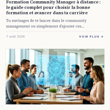
Formation Community Manager à distance :
le guide complet pour choisir la bonne
formation et avancer dans ta carrière
Tu envisages de te lancer dans le community
management ou simplement d’ajouter ces
compétences à ton profil ? Avec la présence digitale
7 août 2026
devenue obligatoire pour presque toutes les
VOIR PLUS →
entreprises, les ...