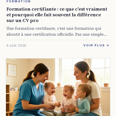
FORMATION
Formation certifiante : ce que c’est vraiment
et pourquoi elle fait souvent la différence
sur un CV pro
Une formation certifiante, c’est une formation qui
aboutit à une certification officielle. Pas une simple
attestation de présence, mais un titre reconnu par
6 août 2026
l’État ou par les branches professionnelles, et ...
VOIR PLUS →