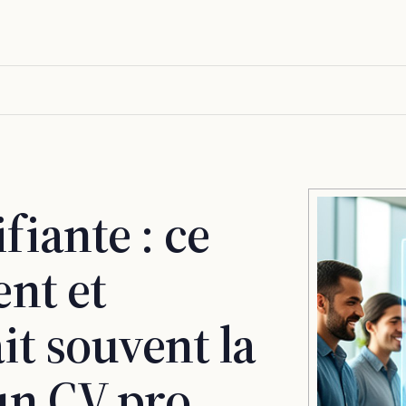
fiante : ce
ent et
it souvent la
un CV pro