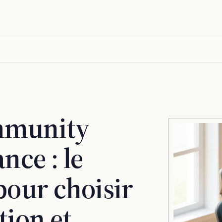
mmunity
nce : le
pour choisir
tion et