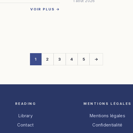
1 août 2026
VOIR PLUS →
1
2
3
4
5
→
READING
MENTIONS LÉGALES
Library
Mentions légales
Contact
Confidentialité