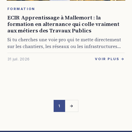
FORMATION
ECIR Apprentissage à Mallemort : la
formation en alternance qui colle vraiment
aux métiers des Travaux Publics
Si tu cherches une voie pro qui te mette directement
sur les chantiers, les réseaux ou les infrastructures
sans passer par des détours inutiles, ECIR
31 juil. 2026
Apprentissage mérite qu’on s’y penche ...
VOIR PLUS →
1
→