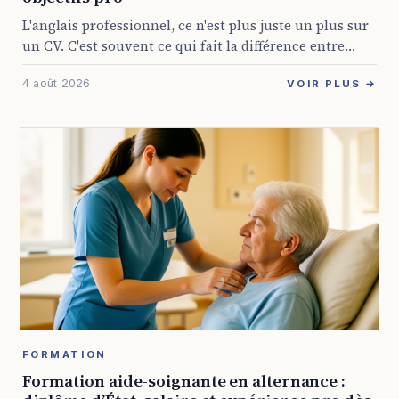
L'anglais professionnel, ce n'est plus juste un plus sur
un CV. C'est souvent ce qui fait la différence entre
rester bloqué dans son poste et décrocher une mission
4 août 2026
internationale, animer ...
VOIR PLUS →
FORMATION
Formation aide-soignante en alternance :