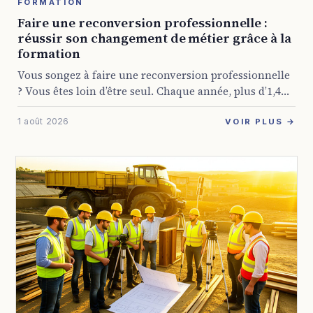
FORMATION
Faire une reconversion professionnelle :
réussir son changement de métier grâce à la
formation
Vous songez à faire une reconversion professionnelle
? Vous êtes loin d’être seul. Chaque année, plus d’1,4
million d’actifs franchissent le pas en France. Certains
1 août 2026
fuient la lassitude, d’autres cherchent ...
VOIR PLUS →