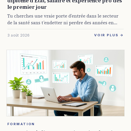
diplôme d’État, salaire et expérience pro dès
le premier jour
Tu cherches une vraie porte d’entrée dans le secteur
de la santé sans t’endetter ni perdre des années en
cours théoriques ? La formation aide-soignante en
3 août 2026
alternance répond à ça ...
VOIR PLUS →
FORMATION