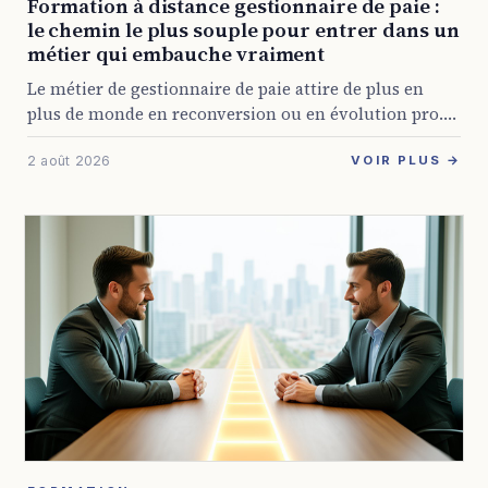
Formation à distance gestionnaire de paie :
le chemin le plus souple pour entrer dans un
métier qui embauche vraiment
Le métier de gestionnaire de paie attire de plus en
plus de monde en reconversion ou en évolution pro.
C’est logique : les entreprises ont toujours besoin de
2 août 2026
quelqu’un qui ...
VOIR PLUS →