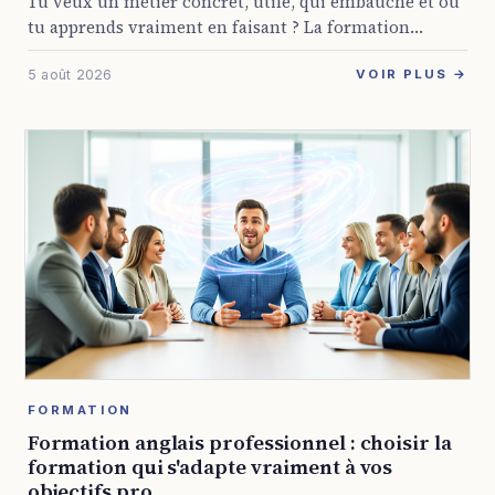
Tu veux un métier concret, utile, qui embauche et où
tu apprends vraiment en faisant ? La formation
auxiliaire de puériculture en alternance coche
5 août 2026
beaucoup de cases pour pas mal ...
VOIR PLUS →
FORMATION
Formation anglais professionnel : choisir la
formation qui s'adapte vraiment à vos
objectifs pro