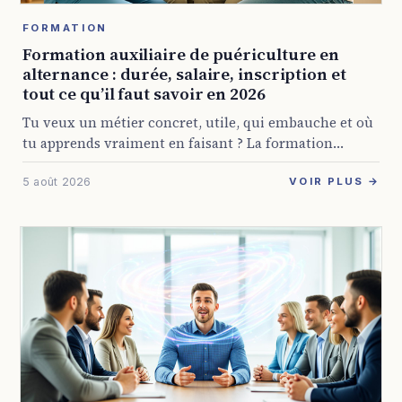
FORMATION
Formation auxiliaire de puériculture en
alternance : durée, salaire, inscription et
tout ce qu’il faut savoir en 2026
Tu veux un métier concret, utile, qui embauche et où
tu apprends vraiment en faisant ? La formation
auxiliaire de puériculture en alternance coche
5 août 2026
beaucoup de cases pour pas mal ...
VOIR PLUS →