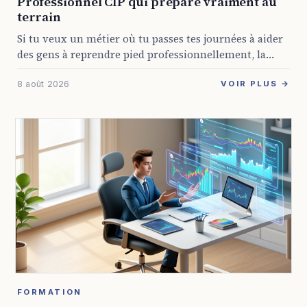
Professionnel CIP qui prépare vraiment au
terrain
Si tu veux un métier où tu passes tes journées à aider
des gens à reprendre pied professionnellement, la
formation conseiller en insertion professionnelle
8 août 2026
GRETA est une piste sérieuse. Elle ...
VOIR PLUS →
FORMATION