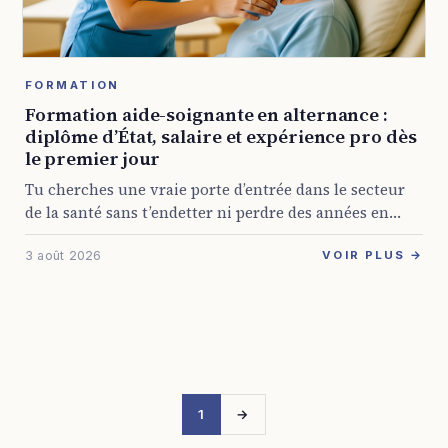
FORMATION
Formation aide-soignante en alternance :
diplôme d’État, salaire et expérience pro dès
le premier jour
Tu cherches une vraie porte d’entrée dans le secteur
de la santé sans t’endetter ni perdre des années en
cours théoriques ? La formation aide-soignante en
3 août 2026
alternance répond à ça ...
VOIR PLUS →
1
→