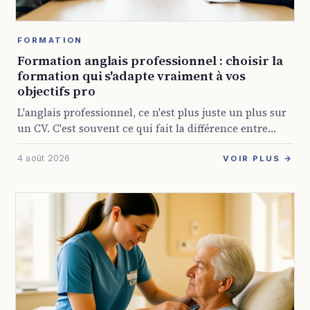
FORMATION
Formation anglais professionnel : choisir la
formation qui s'adapte vraiment à vos
objectifs pro
L'anglais professionnel, ce n'est plus juste un plus sur
un CV. C'est souvent ce qui fait la différence entre
rester bloqué dans son poste et décrocher une mission
4 août 2026
internationale, animer ...
VOIR PLUS →