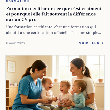
FORMATION
Formation certifiante : ce que c’est vraiment
et pourquoi elle fait souvent la différence
sur un CV pro
Une formation certifiante, c’est une formation qui
aboutit à une certification officielle. Pas une simple
attestation de présence, mais un titre reconnu par
6 août 2026
l’État ou par les branches professionnelles, et ...
VOIR PLUS →