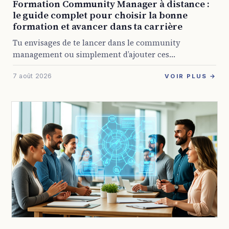
Formation Community Manager à distance :
le guide complet pour choisir la bonne
formation et avancer dans ta carrière
Tu envisages de te lancer dans le community
management ou simplement d’ajouter ces
compétences à ton profil ? Avec la présence digitale
7 août 2026
devenue obligatoire pour presque toutes les
VOIR PLUS →
entreprises, les ...