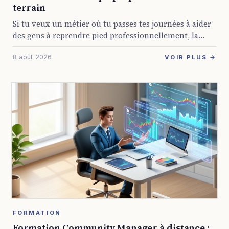
terrain
Si tu veux un métier où tu passes tes journées à aider
des gens à reprendre pied professionnellement, la
formation conseiller en insertion professionnelle
8 août 2026
GRETA est une piste sérieuse. Elle ...
VOIR PLUS →
FORMATION
Formation Community Manager à distance :