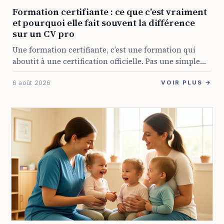
Formation certifiante : ce que c’est vraiment
et pourquoi elle fait souvent la différence
sur un CV pro
Une formation certifiante, c’est une formation qui
aboutit à une certification officielle. Pas une simple
attestation de présence, mais un titre reconnu par
6 août 2026
l’État ou par les branches professionnelles, et ...
VOIR PLUS →