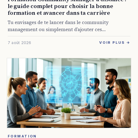
le guide complet pour choisir la bonne
formation et avancer dans ta carrière
Tu envisages de te lancer dans le community
management ou simplement d’ajouter ces
compétences à ton profil ? Avec la présence digitale
7 août 2026
devenue obligatoire pour presque toutes les
VOIR PLUS →
entreprises, les ...
FORMATION