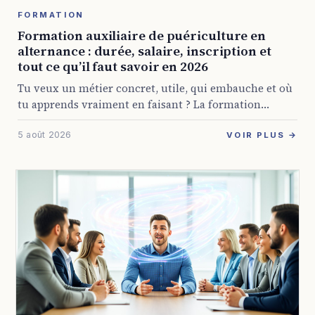
FORMATION
Formation auxiliaire de puériculture en
alternance : durée, salaire, inscription et
tout ce qu’il faut savoir en 2026
Tu veux un métier concret, utile, qui embauche et où
tu apprends vraiment en faisant ? La formation
auxiliaire de puériculture en alternance coche
5 août 2026
beaucoup de cases pour pas mal ...
VOIR PLUS →