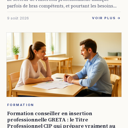
parfois de bras compétents, et pourtant les besoins
sont là, bien réels. Des milliers de personnes
9 août 2026
cherchent chaque année à rebondir, et les structures
VOIR PLUS →
...
FORMATION
Formation conseiller en insertion
professionnelle GRETA : le Titre
Professionnel CIP qui prépare vraiment au