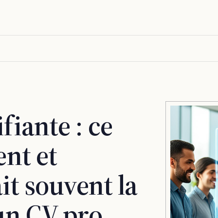
fiante : ce
ent et
it souvent la
un CV pro