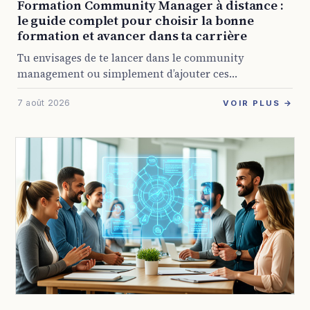
Formation Community Manager à distance :
le guide complet pour choisir la bonne
formation et avancer dans ta carrière
Tu envisages de te lancer dans le community
management ou simplement d’ajouter ces
compétences à ton profil ? Avec la présence digitale
7 août 2026
devenue obligatoire pour presque toutes les
VOIR PLUS →
entreprises, les ...