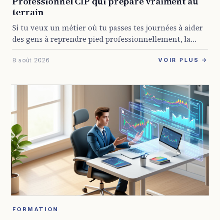
Professionnel CIP qui prépare vraiment au
terrain
Si tu veux un métier où tu passes tes journées à aider
des gens à reprendre pied professionnellement, la
formation conseiller en insertion professionnelle
8 août 2026
GRETA est une piste sérieuse. Elle ...
VOIR PLUS →
FORMATION