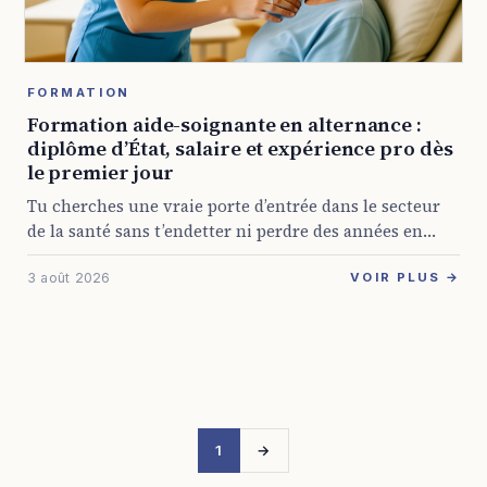
FORMATION
Formation aide-soignante en alternance :
diplôme d’État, salaire et expérience pro dès
le premier jour
Tu cherches une vraie porte d’entrée dans le secteur
de la santé sans t’endetter ni perdre des années en
cours théoriques ? La formation aide-soignante en
3 août 2026
alternance répond à ça ...
VOIR PLUS →
1
→