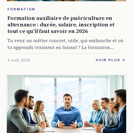
FORMATION
Formation auxiliaire de puériculture en
alternance : durée, salaire, inscription et
tout ce qu’il faut savoir en 2026
Tu veux un métier concret, utile, qui embauche et où
tu apprends vraiment en faisant ? La formation
auxiliaire de puériculture en alternance coche
5 août 2026
beaucoup de cases pour pas mal ...
VOIR PLUS →