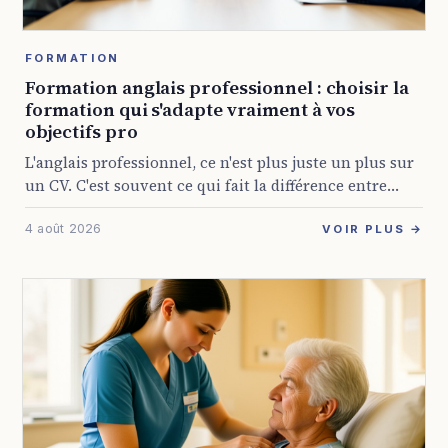
FORMATION
Formation anglais professionnel : choisir la
formation qui s'adapte vraiment à vos
objectifs pro
L'anglais professionnel, ce n'est plus juste un plus sur
un CV. C'est souvent ce qui fait la différence entre
rester bloqué dans son poste et décrocher une mission
4 août 2026
internationale, animer ...
VOIR PLUS →