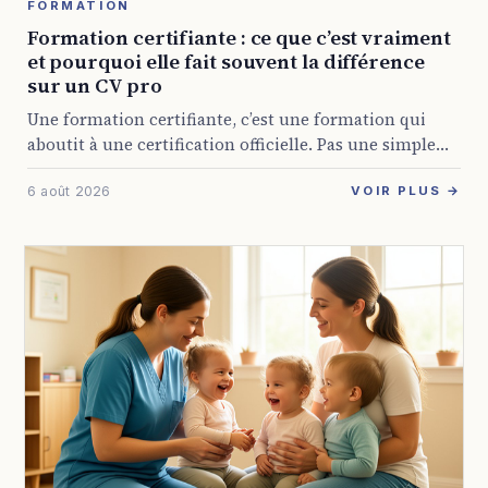
FORMATION
Formation certifiante : ce que c’est vraiment
et pourquoi elle fait souvent la différence
sur un CV pro
Une formation certifiante, c’est une formation qui
aboutit à une certification officielle. Pas une simple
attestation de présence, mais un titre reconnu par
6 août 2026
l’État ou par les branches professionnelles, et ...
VOIR PLUS →