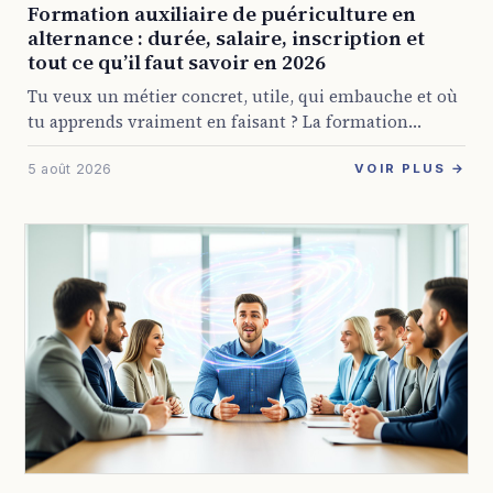
Formation auxiliaire de puériculture en
alternance : durée, salaire, inscription et
tout ce qu’il faut savoir en 2026
Tu veux un métier concret, utile, qui embauche et où
tu apprends vraiment en faisant ? La formation
auxiliaire de puériculture en alternance coche
5 août 2026
beaucoup de cases pour pas mal ...
VOIR PLUS →