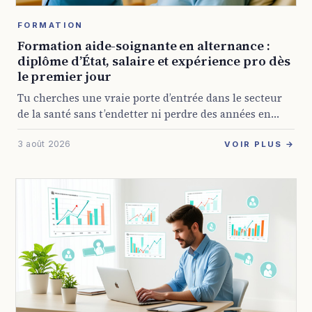
FORMATION
Formation aide-soignante en alternance :
diplôme d’État, salaire et expérience pro dès
le premier jour
Tu cherches une vraie porte d’entrée dans le secteur
de la santé sans t’endetter ni perdre des années en
cours théoriques ? La formation aide-soignante en
3 août 2026
alternance répond à ça ...
VOIR PLUS →