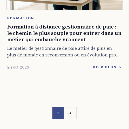
FORMATION
Formation à distance gestionnaire de paie :
le chemin le plus souple pour entrer dans un
métier qui embauche vraiment
Le métier de gestionnaire de paie attire de plus en
plus de monde en reconversion ou en évolution pro.
C’est logique : les entreprises ont toujours besoin de
2 août 2026
quelqu’un qui ...
VOIR PLUS →
1
→