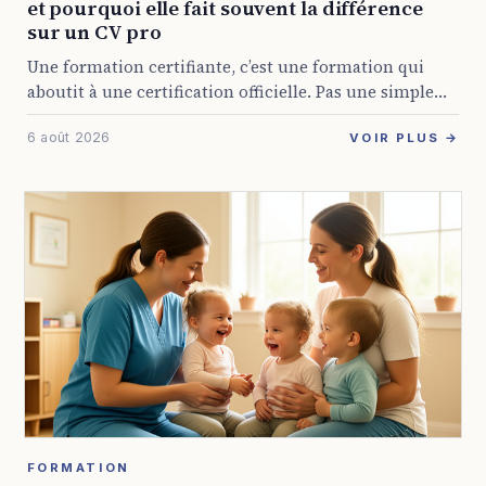
et pourquoi elle fait souvent la différence
sur un CV pro
Une formation certifiante, c’est une formation qui
aboutit à une certification officielle. Pas une simple
attestation de présence, mais un titre reconnu par
6 août 2026
l’État ou par les branches professionnelles, et ...
VOIR PLUS →
FORMATION