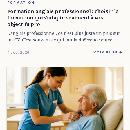
FORMATION
Formation anglais professionnel : choisir la
formation qui s'adapte vraiment à vos
objectifs pro
L'anglais professionnel, ce n'est plus juste un plus sur
un CV. C'est souvent ce qui fait la différence entre
rester bloqué dans son poste et décrocher une mission
4 août 2026
internationale, animer ...
VOIR PLUS →