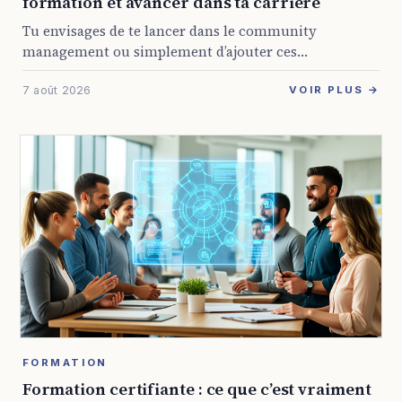
formation et avancer dans ta carrière
Tu envisages de te lancer dans le community
management ou simplement d’ajouter ces
compétences à ton profil ? Avec la présence digitale
7 août 2026
devenue obligatoire pour presque toutes les
VOIR PLUS →
entreprises, les ...
FORMATION
Formation certifiante : ce que c’est vraiment